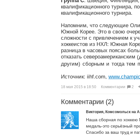
Группа С
: Швеция, Финляндия,
квалификационного турнира, по
квалификационного турнира.
Напомним, что следующие Оли
Южной Корее. Это в свою очер
сложности с привлечением к уч
хоккеистов из НХЛ: Южная Коре
разница в часовых поясах боль
отказать североамериканским
(
другим)
сборным и тогда тем п
Источник: iihf.com,
www.champio
18 мая 2015 в 18:50 Комментарии
2
Комментарии (2)
Виктория, Комсомольск на 
Наша сборная по хоккею 
медаль-это серьёзный пр
Спасибо за ваш труд и па