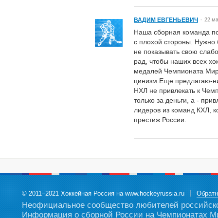
ВАДИМ ЕВГЕНЬЕВИЧ
22 ма
Наша сборная команда по
с плохой стороны. Нужно 
не показывать свою слабо
рад, чтобы наших всех х
медалей Чемпионата Мира
цинизм.Еще предлагаю-ни
НХЛ не привлекать к Чем
только за деньги, а - при
лидеров из команд КХЛ, к
престиж России.
© 2011–2021 Хоккейная Россия на www.hockeyrussia.ru
Обратн
Неофициальное сообщество любителей российског
Информация о сборной России на Чемпионатах Ми