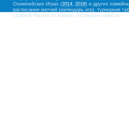
Олимпийских Играх (
2014
,
2018
) и других хоккейн
расписание матчей (календарь игр), турнирная та
сборной России по хоккею, последние новости.