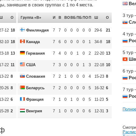
Ве
, занявшие в своих группах с 1 по 4 места.
3 тур 
Ш
О
Группа «B»
И
В
ВО
ВБ
ПБ
ПО
П
Ш
О
Сл
27-12
18
Финляндия
7
7
0
0
0
0
0
29-6
21
4 тур 
Ро
32-10
18
Канада
7
6
0
0
0
0
1
34-8
18
5 тур 
23-18
13
Германия
7
4
0
0
1
0
2
22-20
13
Шв
17-22
11
США
7
3
0
0
0
1
3
22-18
10
6 тур 
13-22
8
Словакия
7
2
1
0
0
0
4
15-23
8
Ро
20-26
8
Беларусь
7
2
0
0
0
0
5
16-32
6
7 тур 
Ро
13-22
6
Франция
7
1
0
1
0
0
5
11-23
5
Полное
15-28
2
Венгрия
7
1
0
0
0
0
6
12-31
3
Смотри
фф
Распис