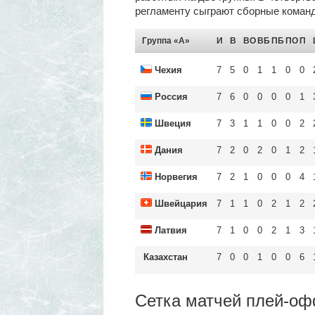
регламенту сыграют сборные команды
Группа «A»
И
В
ВО
ВБ
ПБ
ПО
П
Чехия
7
5
0
1
1
0
0
Россия
7
6
0
0
0
0
1
Швеция
7
3
1
1
0
0
2
Дания
7
2
0
2
0
1
2
Норвегия
7
2
1
0
0
0
4
Швейцария
7
1
1
0
2
1
2
Латвия
7
1
0
0
2
1
3
Казахстан
7
0
0
1
0
0
6
Сетка матчей плей-о