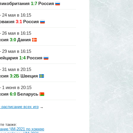
ликобритания
1:7
Россия
– 24 мая в 16:15
овакия
3:1
Россия
– 26 мая в 16:15
ссия
3:0
Дания
– 29 мая в 16:15
ейцария
1:4
Россия
– 31 мая в 20:15
ссия
3:2Б
Швеция
– 1 июня в 20:15
ссия
6:0
Беларусь
 расписание всех игр
→
те также:
ание ЧМ-2021 по хоккею