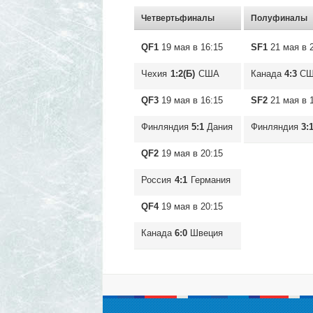
Четвертьфиналы
Полуфиналы
QF1
19 мая в 16:15
SF1
21 мая в 
Чехия
1:2(Б)
США
Канада
4:3
СШ
QF3
19 мая в 16:15
SF2
21 мая в 
Финляндия
5:1
Дания
Финляндия
3:
QF2
19 мая в 20:15
Россия
4:1
Германия
QF4
19 мая в 20:15
Канада
6:0
Швеция