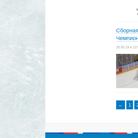
Сборная
Чемпион
26.05.19 в 1
←
1