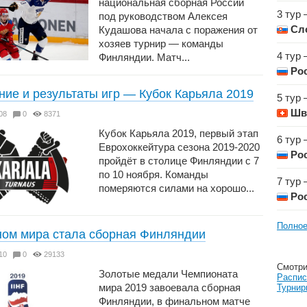
национальная сборная России
3 тур 
под руководством Алексея
Сл
Кудашова начала с поражения от
хозяев турнир — команды
4 тур 
Финляндии. Матч...
Ро
ние и результаты игр — Кубок Карьяла 2019
5 тур 
Шв
6:08
0
8371
Кубок Карьяла 2019, первый этап
6 тур 
Еврохоккейтура сезона 2019-2020
Ро
пройдёт в столице Финляндии с 7
по 10 ноября. Команды
7 тур 
померяются силами на хорошо...
Ро
Полное
ом мира стала сборная Финляндии
4:10
0
29133
Смотри
Золотые медали Чемпионата
Распис
мира 2019 завоевала сборная
Турнир
Финляндии, в финальном матче