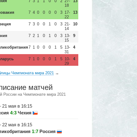
хия
7
3
1
1
0
0
2
27-
13
18
овакия
7
4
0
0
0
0
3
17-
13
22
еция
7
3
0
0
1
0
3
21-
10
14
ния
7
2
1
0
1
0
3
13-
9
15
ликобритания
7
1
0
0
0
1
5
13-
4
31
ларусь
7
1
0
0
0
1
5
10-
4
29
блицы Чемпионата мира 2021
→
писание матчей
й России на Чемпионате мира 2021
– 21 мая в 16:15
ссия
4:3
Чехия
– 22 мая в 16:15
ликобритания
1:7
Россия