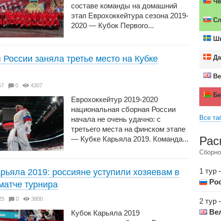
Че
составе команды на домашний
этап Еврохоккейтура сезона 2019-
Сл
2020 — Кубок Первого...
Шв
 России заняла третье место на Кубке
Да
Ве
6:57
0
4307
Бе
Еврохоккейтур 2019-2020
национальная сборная России
Все та
начала не очень удачно: с
третьего места на финском этапе
Рас
— Кубке Карьяла 2019. Команда...
Сборно
1 тур 
арьяла 2019: россияне уступили хозяевам в
Ро
матче турнира
3:25
0
3800
2 тур 
Ве
Кубок Карьяла 2019