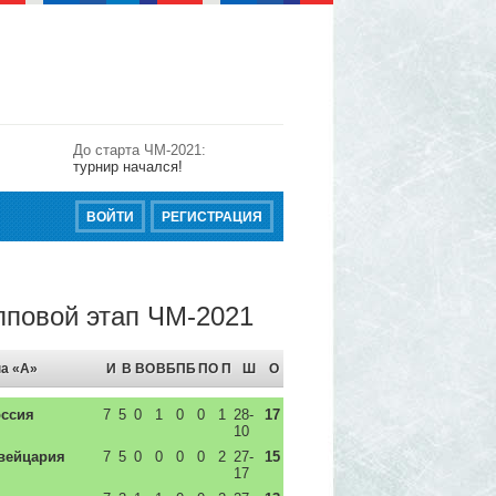
До старта ЧМ-2021:
турнир начался!
ВОЙТИ
РЕГИСТРАЦИЯ
пповой этап ЧМ-2021
а «A»
И
В
ВО
ВБ
ПБ
ПО
П
Ш
О
ссия
7
5
0
1
0
0
1
28-
17
10
ейцария
7
5
0
0
0
0
2
27-
15
17