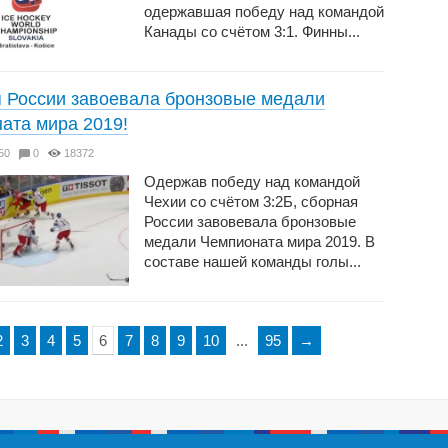
одержавшая победу над командой
Канады со счётом 3:1. Финны...
 России завоевала бронзовые медали
ата мира 2019!
3:50
0
18372
Одержав победу над командой
Чехии со счётом 3:2Б, сборная
России завовевала бронзовые
медали Чемпионата мира 2019. В
составе нашей команды голы...
2
3
4
5
6
7
8
9
10
...
95
→